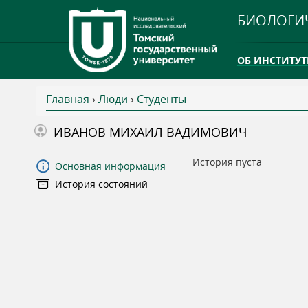
БИОЛОГИ
ОБ ИНСТИТУТ
Главная
›
Люди
›
Студенты
INTERNATION
В
ИВАНОВ МИХАИЛ ВАДИМОВИЧ
ТГУ ОТКРЫЛ 
ы
История пуста
Основная информация
INTERNATION
История состояний
з
д
е
с