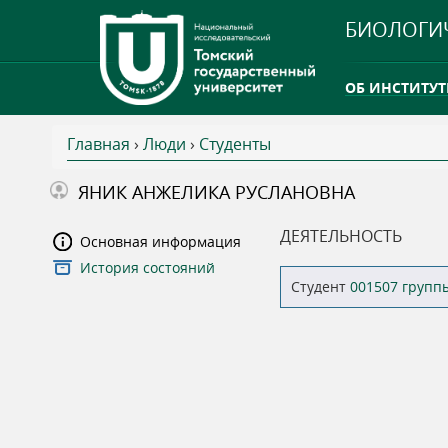
БИОЛОГИ
ОБ ИНСТИТУТ
Главная
›
Люди
›
Студенты
INTERNATION
В
ЯНИК АНЖЕЛИКА РУСЛАНОВНА
ТГУ ОТКРЫЛ 
ы
ДЕЯТЕЛЬНОСТЬ
Основная информация
INTERNATION
История состояний
з
Студент
001507 групп
д
е
с