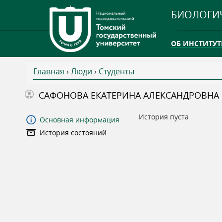
БИОЛОГИ
ОБ ИНСТИТУТ
Главная
›
Люди
›
Студенты
INTERNATION
В
САФОНОВА ЕКАТЕРИНА АЛЕКСАНДРОВНА
ТГУ ОТКРЫЛ 
ы
История пуста
Основная информация
INTERNATION
История состояний
з
д
е
с