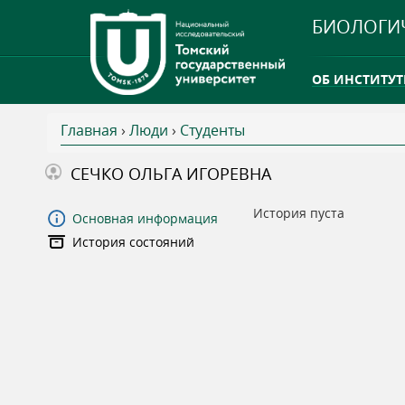
БИОЛОГИ
ОБ ИНСТИТУТ
Главная
›
Люди
›
Студенты
INTERNATION
В
СЕЧКО ОЛЬГА ИГОРЕВНА
ТГУ ОТКРЫЛ 
ы
История пуста
Основная информация
INTERNATION
История состояний
з
д
е
с