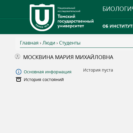
БИОЛОГИ
ОБ ИНСТИТУТ
Главная
›
Люди
›
Студенты
INTERNATION
В
МОСКВИНА МАРИЯ МИХАЙЛОВНА
ТГУ ОТКРЫЛ 
ы
История пуста
Основная информация
INTERNATION
История состояний
з
д
е
с