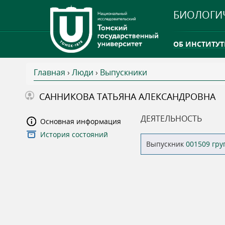
БИОЛОГИ
ОБ ИНСТИТУТ
Главная
›
Люди
›
Выпускники
INTERNATION
В
САННИКОВА ТАТЬЯНА АЛЕКСАНДРОВНА
ТГУ ОТКРЫЛ 
ы
ДЕЯТЕЛЬНОСТЬ
Основная информация
INTERNATION
История состояний
з
Выпускник
001509 гр
д
е
с