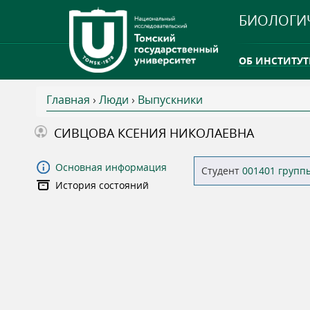
БИОЛОГИ
ОБ ИНСТИТУТ
Главная
›
Люди
›
Выпускники
INTERNATION
В
СИВЦОВА КСЕНИЯ НИКОЛАЕВНА
ТГУ ОТКРЫЛ 
ы
Основная информация
Студент
001401 групп
INTERNATION
История состояний
з
д
е
с