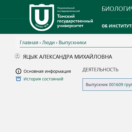
БИОЛОГИ
ОБ ИНСТИТУТ
Главная
›
Люди
›
Выпускники
INTERNATION
В
ЯЦЫК АЛЕКСАНДРА МИХАЙЛОВНА
ТГУ ОТКРЫЛ 
ы
ДЕЯТЕЛЬНОСТЬ
Основная информация
INTERNATION
История состояний
з
Выпускник
001609 гр
д
е
с