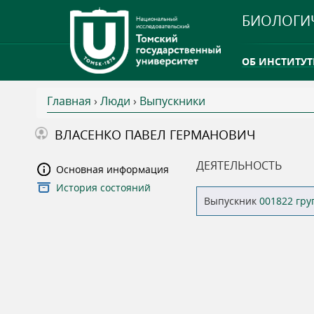
БИОЛОГИ
ОБ ИНСТИТУТ
Главная
›
Люди
›
Выпускники
INTERNATION
В
ВЛАСЕНКО ПАВЕЛ ГЕРМАНОВИЧ
ТГУ ОТКРЫЛ 
ы
ДЕЯТЕЛЬНОСТЬ
Основная информация
INTERNATION
История состояний
з
Выпускник
001822 гр
д
е
с