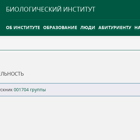
Jump to navigation
БИОЛОГИЧЕСКИЙ ИНСТИТУТ
ОБ ИНСТИТУТЕ
ОБРАЗОВАНИЕ
ЛЮДИ
АБИТУРИЕНТУ
Н
INTERNATIONAL
КАРЬЕРА
ТГУ ОТКРЫЛ ИССЛЕДОВАТЕЛЬСКУЮ СТАНЦИЮ НА ВАСЮГ
ЕЛЬНОСТЬ
INTERNATIONAL
ускник
001704 группы