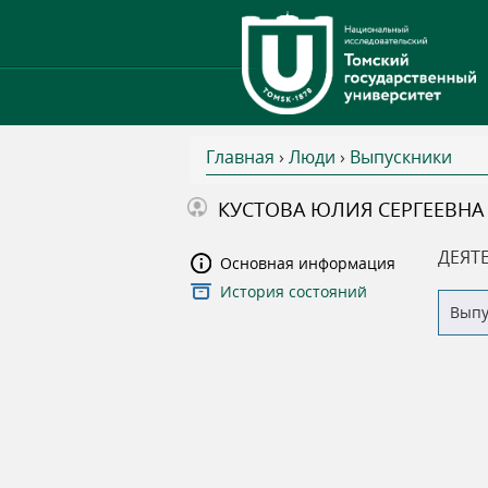
Главная
›
Люди
›
Выпускники
В
КУСТОВА ЮЛИЯ СЕРГЕЕВНА
ы
ДЕЯТ
Основная информация
История состояний
з
Вып
д
е
с