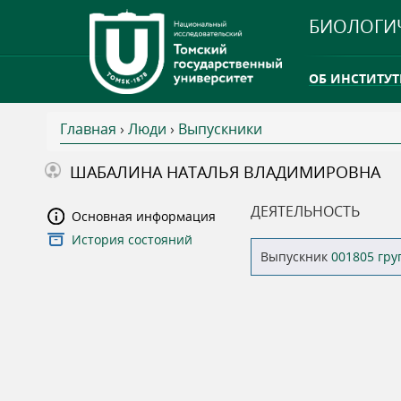
БИОЛОГИ
ОБ ИНСТИТУТ
Главная
›
Люди
›
Выпускники
INTERNATION
В
ШАБАЛИНА НАТАЛЬЯ ВЛАДИМИРОВНА
ТГУ ОТКРЫЛ 
ы
ДЕЯТЕЛЬНОСТЬ
Основная информация
INTERNATION
История состояний
з
Выпускник
001805 гр
д
е
с