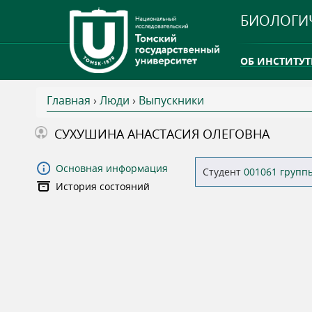
БИОЛОГИ
ОБ ИНСТИТУТ
Главная
›
Люди
›
Выпускники
INTERNATION
В
СУХУШИНА АНАСТАСИЯ ОЛЕГОВНА
ТГУ ОТКРЫЛ 
ы
Основная информация
Студент
001061 групп
INTERNATION
История состояний
з
д
е
с