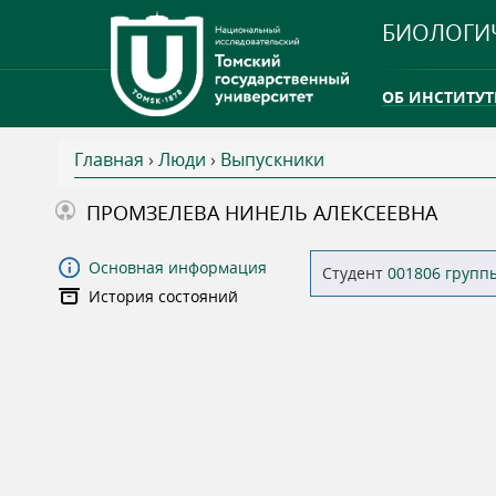
БИОЛОГИ
ОБ ИНСТИТУТ
Главная
›
Люди
›
Выпускники
INTERNATION
В
ПРОМЗЕЛЕВА НИНЕЛЬ АЛЕКСЕЕВНА
ТГУ ОТКРЫЛ 
ы
Основная информация
Студент
001806 групп
INTERNATION
История состояний
з
д
е
с