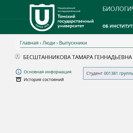
БИОЛОГИ
ОБ ИНСТИТУТ
Главная
›
Люди
›
Выпускники
INTERNATION
В
БЕСШТАННИКОВА ТАМАРА ГЕННАДЬЕВНА
ТГУ ОТКРЫЛ 
ы
Основная информация
Студент
001381 групп
INTERNATION
История состояний
з
д
е
с