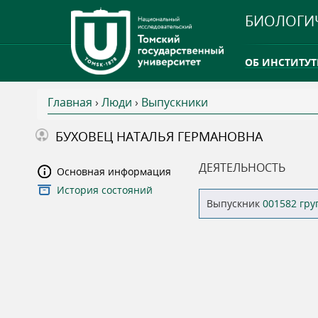
БИОЛОГИ
ОБ ИНСТИТУТ
Главная
›
Люди
›
Выпускники
INTERNATION
В
БУХОВЕЦ НАТАЛЬЯ ГЕРМАНОВНА
ТГУ ОТКРЫЛ 
ы
ДЕЯТЕЛЬНОСТЬ
Основная информация
INTERNATION
История состояний
з
Выпускник
001582 гр
д
е
с