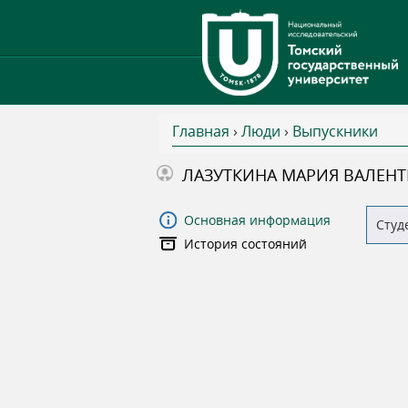
Главная
›
Люди
›
Выпускники
В
ЛАЗУТКИНА МАРИЯ ВАЛЕН
ы
Основная информация
Студ
История состояний
з
д
е
с