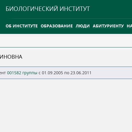
Jump to navigation
БИОЛОГИЧЕСКИЙ ИНСТИТУТ
ОБ ИНСТИТУТЕ
ОБРАЗОВАНИЕ
ЛЮДИ
АБИТУРИЕНТУ
Н
INTERNATIONAL
КАРЬЕРА
ТИНОВНА
ТГУ ОТКРЫЛ ИССЛЕДОВАТЕЛЬСКУЮ СТАНЦИЮ НА ВАСЮГ
ент
001582 группы
c 01.09.2005 по 23.06.2011
INTERNATIONAL