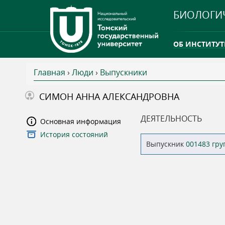
БИОЛОГИ
ОБ ИНСТИТУТ
Главная
›
Люди
›
Выпускники
INTERNATION
В
СИМОН АННА АЛЕКСАНДРОВНА
ТГУ ОТКРЫЛ 
ы
ДЕЯТЕЛЬНОСТЬ
Основная информация
INTERNATION
История состояний
з
Выпускник
001483 гр
д
е
с