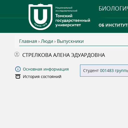
БИОЛОГИ
ОБ ИНСТИТУТ
Главная
›
Люди
›
Выпускники
INTERNATION
В
СТРЕЛКОВА АЛЕНА ЭДУАРДОВНА
ТГУ ОТКРЫЛ 
ы
Основная информация
Студент
001483 групп
INTERNATION
История состояний
з
д
е
с