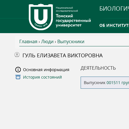
БИОЛОГИ
ОБ ИНСТИТУТ
Главная
›
Люди
›
Выпускники
INTERNATION
В
ГУЛЬ ЕЛИЗАВЕТА ВИКТОРОВНА
ТГУ ОТКРЫЛ 
ы
ДЕЯТЕЛЬНОСТЬ
Основная информация
INTERNATION
История состояний
з
Выпускник
001511 гр
д
е
с