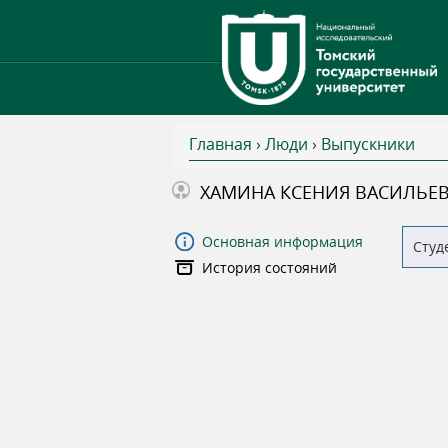
Главная
›
Люди
›
Выпускники
В
ХАМИНА КСЕНИЯ ВАСИЛЬЕ
ы
Основная информация
Студ
История состояний
з
д
е
с