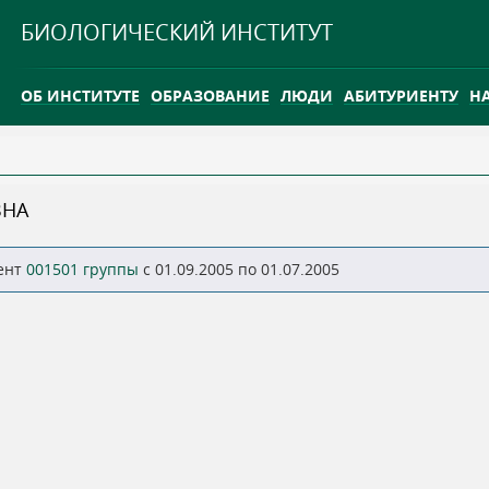
Jump to navigation
БИОЛОГИЧЕСКИЙ ИНСТИТУТ
ОБ ИНСТИТУТЕ
ОБРАЗОВАНИЕ
ЛЮДИ
АБИТУРИЕНТУ
Н
INTERNATIONAL
КАРЬЕРА
ВНА
ТГУ ОТКРЫЛ ИССЛЕДОВАТЕЛЬСКУЮ СТАНЦИЮ НА ВАСЮГ
ент
001501 группы
c 01.09.2005 по 01.07.2005
INTERNATIONAL