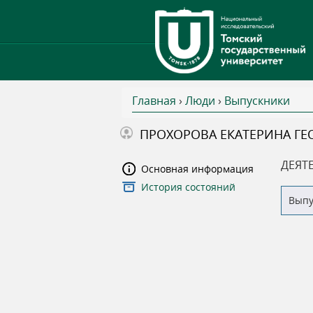
Главная
›
Люди
›
Выпускники
В
ПРОХОРОВА ЕКАТЕРИНА ГЕ
ы
ДЕЯТ
Основная информация
История состояний
з
Вып
д
е
с