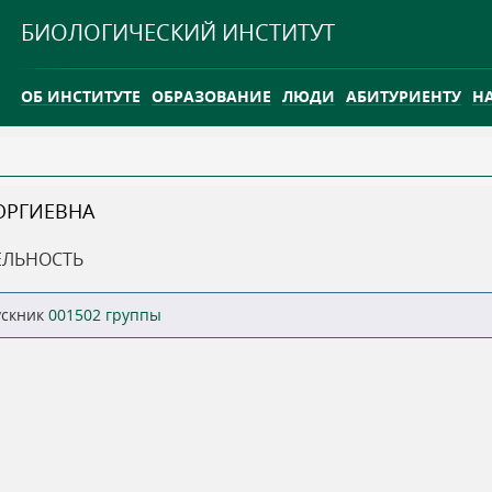
Jump to navigation
БИОЛОГИЧЕСКИЙ ИНСТИТУТ
ОБ ИНСТИТУТЕ
ОБРАЗОВАНИЕ
ЛЮДИ
АБИТУРИЕНТУ
Н
INTERNATIONAL
КАРЬЕРА
ОРГИЕВНА
ТГУ ОТКРЫЛ ИССЛЕДОВАТЕЛЬСКУЮ СТАНЦИЮ НА ВАСЮГ
ЕЛЬНОСТЬ
INTERNATIONAL
ускник
001502 группы