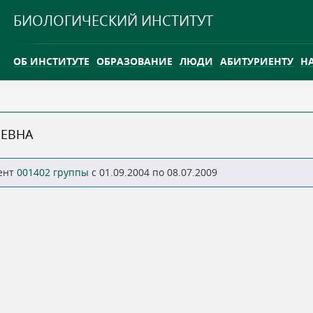
Jump to navigation
БИОЛОГИЧЕСКИЙ ИНСТИТУТ
ОБ ИНСТИТУТЕ
ОБРАЗОВАНИЕ
ЛЮДИ
АБИТУРИЕНТУ
Н
INTERNATIONAL
КАРЬЕРА
ЕВНА
ТГУ ОТКРЫЛ ИССЛЕДОВАТЕЛЬСКУЮ СТАНЦИЮ НА ВАСЮГ
ент
001402 группы
c 01.09.2004 по 08.07.2009
INTERNATIONAL