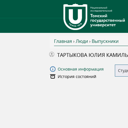
Главная
›
Люди
›
Выпускники
В
ТАРТЫКОВА ЮЛИЯ КАМИЛЬ
ы
Основная информация
Студ
История состояний
з
д
е
с