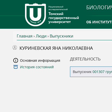
БИОЛОГИ
ОБ ИНСТИТУТ
Главная
›
Люди
›
Выпускники
INTERNATION
В
КУРИНЕВСКАЯ ЯНА НИКОЛАЕВНА
ТГУ ОТКРЫЛ 
ы
ДЕЯТЕЛЬНОСТЬ
Основная информация
INTERNATION
История состояний
з
Выпускник
001307 гр
д
е
с