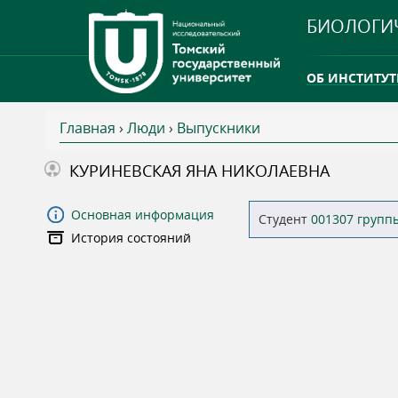
БИОЛОГИ
ОБ ИНСТИТУТ
Главная
›
Люди
›
Выпускники
INTERNATION
В
КУРИНЕВСКАЯ ЯНА НИКОЛАЕВНА
ТГУ ОТКРЫЛ 
ы
Основная информация
Студент
001307 групп
INTERNATION
История состояний
з
д
е
с