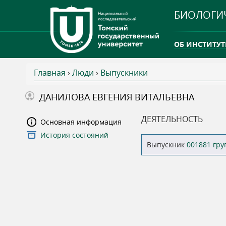
БИОЛОГИ
ОБ ИНСТИТУТ
Главная
›
Люди
›
Выпускники
INTERNATION
В
ДАНИЛОВА ЕВГЕНИЯ ВИТАЛЬЕВНА
ТГУ ОТКРЫЛ 
ы
ДЕЯТЕЛЬНОСТЬ
Основная информация
INTERNATION
История состояний
з
Выпускник
001881 гр
д
е
с