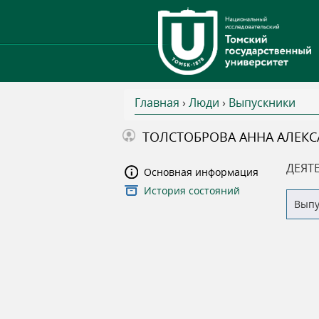
Главная
›
Люди
›
Выпускники
В
ТОЛСТОБРОВА АННА АЛЕК
ы
ДЕЯТ
Основная информация
История состояний
з
Вып
д
е
с