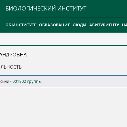
Jump to navigation
БИОЛОГИЧЕСКИЙ ИНСТИТУТ
ОБ ИНСТИТУТЕ
ОБРАЗОВАНИЕ
ЛЮДИ
АБИТУРИЕНТУ
Н
INTERNATIONAL
КАРЬЕРА
САНДРОВНА
ТГУ ОТКРЫЛ ИССЛЕДОВАТЕЛЬСКУЮ СТАНЦИЮ НА ВАСЮГ
ЕЛЬНОСТЬ
INTERNATIONAL
ускник
001802 группы