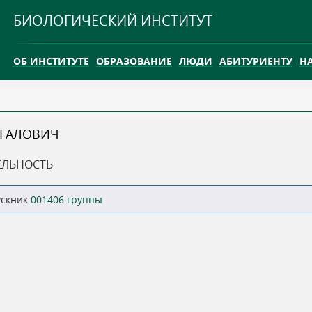
Jump to navigation
БИОЛОГИЧЕСКИЙ ИНСТИТУТ
ОБ ИНСТИТУТЕ
ОБРАЗОВАНИЕ
ЛЮДИ
АБИТУРИЕНТУ
Н
INTERNATIONAL
КАРЬЕРА
РГАЛОВИЧ
ТГУ ОТКРЫЛ ИССЛЕДОВАТЕЛЬСКУЮ СТАНЦИЮ НА ВАСЮГ
ЕЛЬНОСТЬ
INTERNATIONAL
ускник
001406 группы