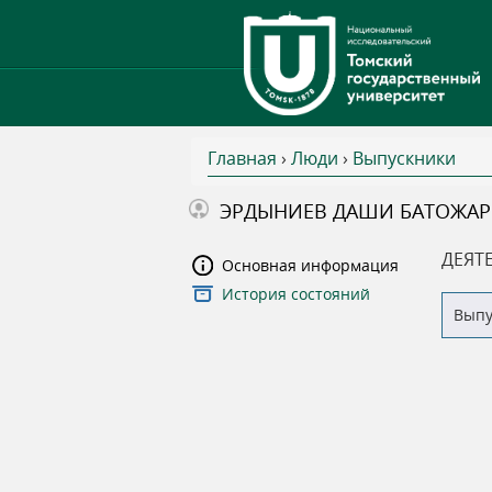
Главная
›
Люди
›
Выпускники
В
ЭРДЫНИЕВ ДАШИ БАТОЖА
ы
ДЕЯТ
Основная информация
История состояний
з
Вып
д
е
с