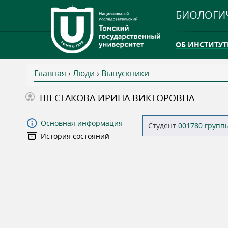
БИОЛОГИ
ОБ ИНСТИТУТ
Главная
›
Люди
›
Выпускники
INTERNATION
В
ШЕСТАКОВА ИРИНА ВИКТОРОВНА
ТГУ ОТКРЫЛ 
ы
Основная информация
Студент
001780 групп
INTERNATION
История состояний
з
д
е
с