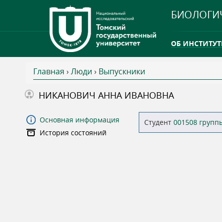
БИОЛОГИ
ОБ ИНСТИТУТ
Главная
›
Люди
›
Выпускники
INTERNATION
В
НИКАНОВИЧ АННА ИВАНОВНА
ТГУ ОТКРЫЛ 
ы
Основная информация
Студент
001508 групп
INTERNATION
История состояний
з
д
е
с