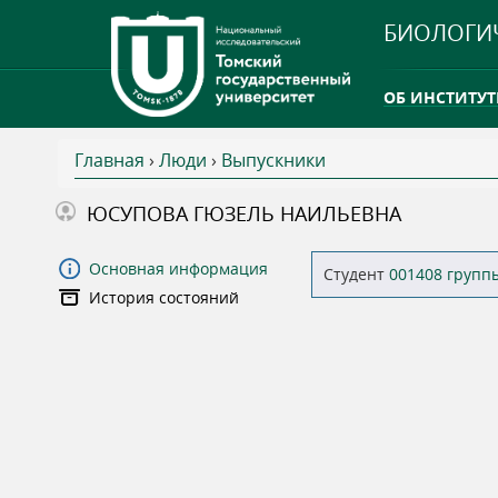
БИОЛОГИ
ОБ ИНСТИТУТ
Главная
›
Люди
›
Выпускники
INTERNATION
В
ЮСУПОВА ГЮЗЕЛЬ НАИЛЬЕВНА
ТГУ ОТКРЫЛ 
ы
Основная информация
Студент
001408 групп
INTERNATION
История состояний
з
д
е
с