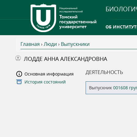
БИОЛОГИ
ОБ ИНСТИТУТ
Главная
›
Люди
›
Выпускники
INTERNATION
В
ЛОДДЕ АННА АЛЕКСАНДРОВНА
ТГУ ОТКРЫЛ 
ы
ДЕЯТЕЛЬНОСТЬ
Основная информация
INTERNATION
История состояний
з
Выпускник
001608 гр
д
е
с