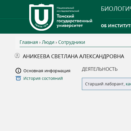
БИОЛОГИ
ОБ ИНСТИТУТ
Главная
›
Люди
›
Сотрудники
INTERNATION
В
АНИКЕЕВА СВЕТЛАНА АЛЕКСАНДРОВНА
ТГУ ОТКРЫЛ 
ы
ДЕЯТЕЛЬНОСТЬ
Основная информация
INTERNATION
История состояний
з
Старший лаборант,
ка
д
е
с