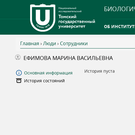
БИОЛОГИ
ОБ ИНСТИТУТ
Главная
›
Люди
›
Сотрудники
INTERNATION
В
ЕФИМОВА МАРИНА ВАСИЛЬЕВНА
ТГУ ОТКРЫЛ 
ы
История пуста
Основная информация
INTERNATION
История состояний
з
д
е
с