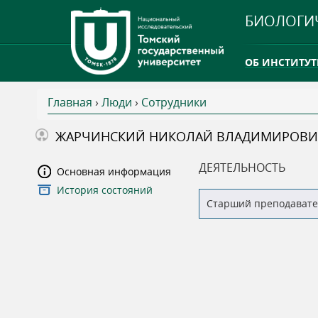
БИОЛОГИ
ОБ ИНСТИТУТ
Главная
›
Люди
›
Сотрудники
INTERNATION
В
ЖАРЧИНСКИЙ НИКОЛАЙ ВЛАДИМИРОВ
ТГУ ОТКРЫЛ 
ы
ДЕЯТЕЛЬНОСТЬ
Основная информация
INTERNATION
История состояний
з
Старший преподавате
д
е
с