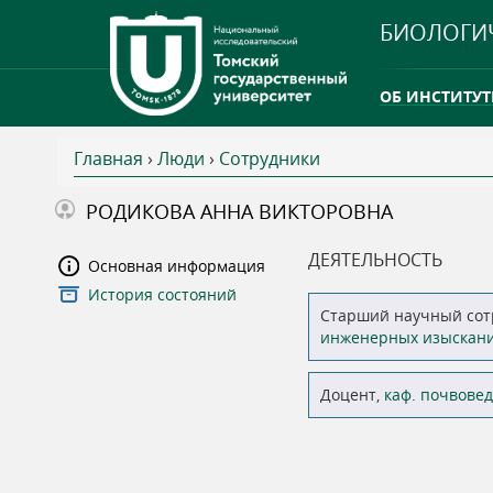
БИОЛОГИ
ОБ ИНСТИТУТ
Главная
›
Люди
›
Сотрудники
INTERNATION
В
РОДИКОВА АННА ВИКТОРОВНА
ТГУ ОТКРЫЛ 
ы
ДЕЯТЕЛЬНОСТЬ
Основная информация
INTERNATION
История состояний
з
Старший научный сот
инженерных изыскани
д
Доцент,
каф. почвовед
е
с