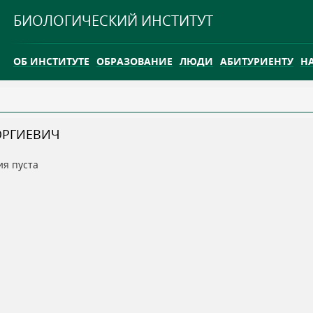
Jump to navigation
БИОЛОГИЧЕСКИЙ ИНСТИТУТ
ОБ ИНСТИТУТЕ
ОБРАЗОВАНИЕ
ЛЮДИ
АБИТУРИЕНТУ
Н
INTERNATIONAL
КАРЬЕРА
ОРГИЕВИЧ
ТГУ ОТКРЫЛ ИССЛЕДОВАТЕЛЬСКУЮ СТАНЦИЮ НА ВАСЮГ
ия пуста
INTERNATIONAL