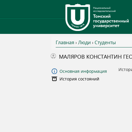
Главная
›
Люди
›
Студенты
В
МАЛЯРОВ КОНСТАНТИН ГЕ
ы
Истор
Основная информация
История состояний
з
д
е
с