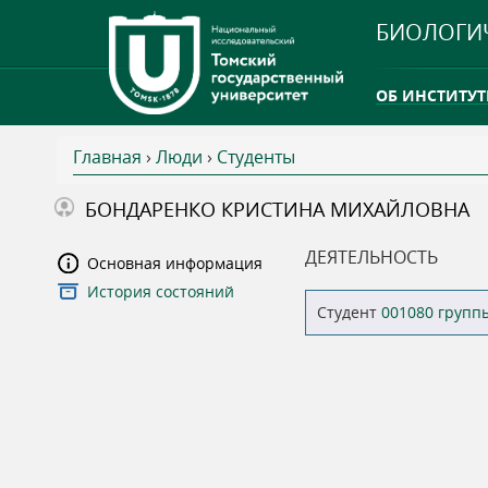
БИОЛОГИ
ОБ ИНСТИТУТ
Главная
›
Люди
›
Студенты
INTERNATION
В
БОНДАРЕНКО КРИСТИНА МИХАЙЛОВНА
ТГУ ОТКРЫЛ 
ы
ДЕЯТЕЛЬНОСТЬ
Основная информация
INTERNATION
История состояний
з
Студент
001080 групп
д
е
с