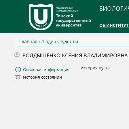
БИОЛОГИ
ОБ ИНСТИТУТ
Главная
›
Люди
›
Студенты
INTERNATION
В
БОЛДЫШЕНКО КСЕНИЯ ВЛАДИМИРОВНА
ТГУ ОТКРЫЛ 
ы
История пуста
Основная информация
INTERNATION
История состояний
з
д
е
с