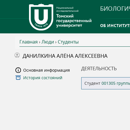
БИОЛОГИ
ОБ ИНСТИТУТ
Главная
›
Люди
›
Студенты
INTERNATION
В
ДАНИЛКИНА АЛЁНА АЛЕКСЕЕВНА
ТГУ ОТКРЫЛ 
ы
ДЕЯТЕЛЬНОСТЬ
Основная информация
INTERNATION
История состояний
з
Студент
001305 групп
д
е
с