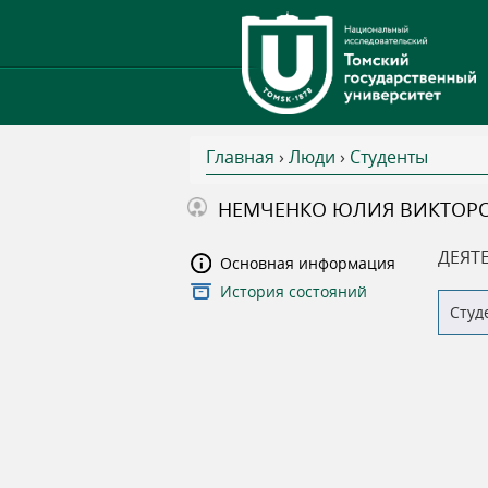
Главная
›
Люди
›
Студенты
В
НЕМЧЕНКО ЮЛИЯ ВИКТОР
ы
ДЕЯТ
Основная информация
История состояний
з
Студ
д
е
с