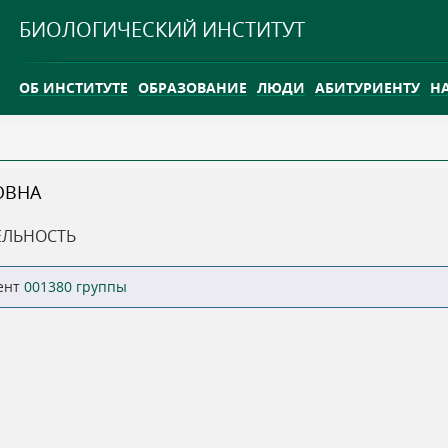
Jump to navigation
БИОЛОГИЧЕСКИЙ ИНСТИТУТ
ОБ ИНСТИТУТЕ
ОБРАЗОВАНИЕ
ЛЮДИ
АБИТУРИЕНТУ
Н
INTERNATIONAL
КАРЬЕРА
ОВНА
ТГУ ОТКРЫЛ ИССЛЕДОВАТЕЛЬСКУЮ СТАНЦИЮ НА ВАСЮГ
ЕЛЬНОСТЬ
INTERNATIONAL
ент
001380 группы