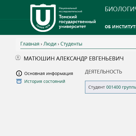
БИОЛОГИ
ОБ ИНСТИТУТ
Главная
›
Люди
›
Студенты
INTERNATION
В
МАТЮШИН АЛЕКСАНДР ЕВГЕНЬЕВИЧ
ТГУ ОТКРЫЛ 
ы
ДЕЯТЕЛЬНОСТЬ
Основная информация
INTERNATION
История состояний
з
Студент
001400 групп
д
е
с