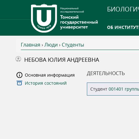
БИОЛОГИ
ОБ ИНСТИТУТ
Главная
›
Люди
›
Студенты
INTERNATION
В
НЕБОВА ЮЛИЯ АНДРЕЕВНА
ТГУ ОТКРЫЛ 
ы
ДЕЯТЕЛЬНОСТЬ
Основная информация
INTERNATION
История состояний
з
Студент
001401 групп
д
е
с