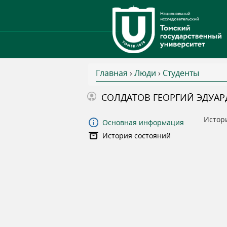
Главная
›
Люди
›
Студенты
В
СОЛДАТОВ ГЕОРГИЙ ЭДУА
ы
Истор
Основная информация
История состояний
з
д
е
с