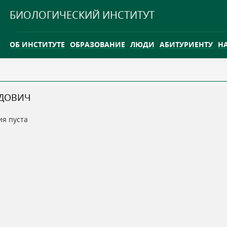
Jump to navigation
БИОЛОГИЧЕСКИЙ ИНСТИТУТ
ОБ ИНСТИТУТЕ
ОБРАЗОВАНИЕ
ЛЮДИ
АБИТУРИЕНТУ
Н
INTERNATIONAL
КАРЬЕРА
РДОВИЧ
ТГУ ОТКРЫЛ ИССЛЕДОВАТЕЛЬСКУЮ СТАНЦИЮ НА ВАСЮГ
ия пуста
INTERNATIONAL