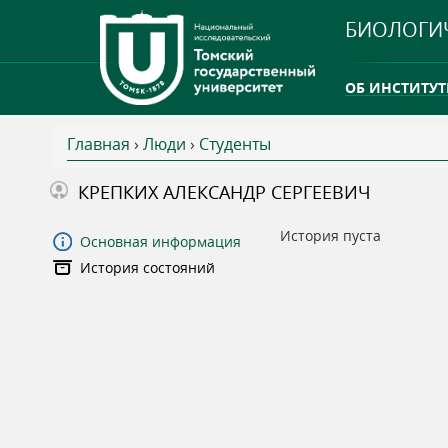
БИОЛОГИ
ОБ ИНСТИТУТ
Главная
›
Люди
›
Студенты
INTERNATION
В
КРЕПКИХ АЛЕКСАНДР СЕРГЕЕВИЧ
ТГУ ОТКРЫЛ 
ы
История пуста
Основная информация
INTERNATION
История состояний
з
д
е
с