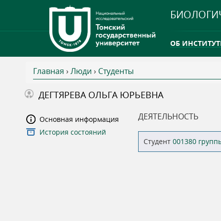
БИОЛОГИ
ОБ ИНСТИТУТ
Главная
›
Люди
›
Студенты
INTERNATION
В
ДЕГТЯРЕВА ОЛЬГА ЮРЬЕВНА
ТГУ ОТКРЫЛ 
ы
ДЕЯТЕЛЬНОСТЬ
Основная информация
INTERNATION
История состояний
з
Студент
001380 групп
д
е
с