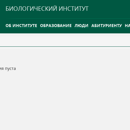
Jump to navigation
БИОЛОГИЧЕСКИЙ ИНСТИТУТ
ОБ ИНСТИТУТЕ
ОБРАЗОВАНИЕ
ЛЮДИ
АБИТУРИЕНТУ
Н
INTERNATIONAL
КАРЬЕРА
ТГУ ОТКРЫЛ ИССЛЕДОВАТЕЛЬСКУЮ СТАНЦИЮ НА ВАСЮГ
ия пуста
INTERNATIONAL