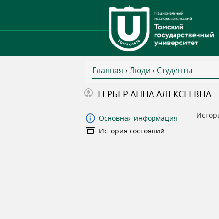
Главная
›
Люди
›
Студенты
В
ГЕРБЕР АННА АЛЕКСЕЕВНА
ы
Истор
Основная информация
История состояний
з
д
е
с