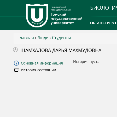
БИОЛОГИ
ОБ ИНСТИТУТ
Главная
›
Люди
›
Студенты
INTERNATION
В
ШАМХАЛОВА ДАРЬЯ МАХМУДОВНА
ТГУ ОТКРЫЛ 
ы
История пуста
Основная информация
INTERNATION
История состояний
з
д
е
с