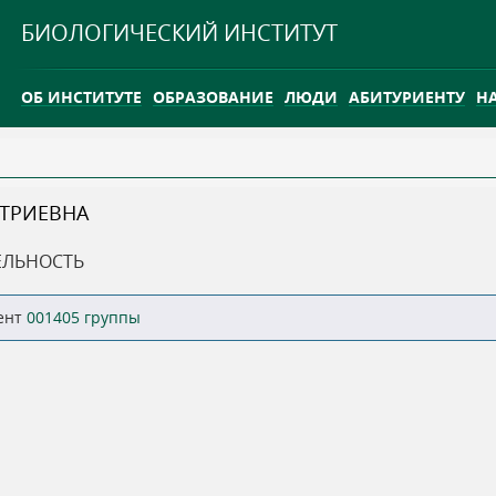
Jump to navigation
БИОЛОГИЧЕСКИЙ ИНСТИТУТ
ОБ ИНСТИТУТЕ
ОБРАЗОВАНИЕ
ЛЮДИ
АБИТУРИЕНТУ
Н
INTERNATIONAL
КАРЬЕРА
ТРИЕВНА
ТГУ ОТКРЫЛ ИССЛЕДОВАТЕЛЬСКУЮ СТАНЦИЮ НА ВАСЮГ
ЕЛЬНОСТЬ
INTERNATIONAL
ент
001405 группы