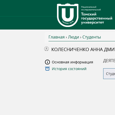
Главная
›
Люди
›
Студенты
В
КОЛЕСНИЧЕНКО АННА ДМИ
ы
ДЕЯТ
Основная информация
История состояний
з
Студ
д
е
с