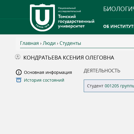
БИОЛОГИ
ОБ ИНСТИТУТ
Главная
›
Люди
›
Студенты
INTERNATION
В
КОНДРАТЬЕВА КСЕНИЯ ОЛЕГОВНА
ТГУ ОТКРЫЛ 
ы
ДЕЯТЕЛЬНОСТЬ
Основная информация
INTERNATION
История состояний
з
Студент
001205 групп
д
е
с