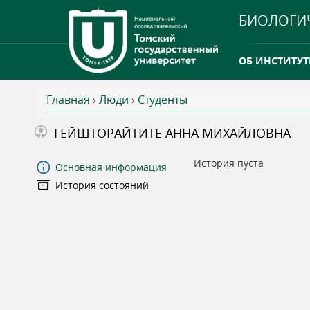
БИОЛОГИ
ОБ ИНСТИТУТ
Главная
›
Люди
›
Студенты
INTERNATION
В
ГЕЙШТОРАЙТИТЕ АННА МИХАЙЛОВНА
ТГУ ОТКРЫЛ 
ы
История пуста
Основная информация
INTERNATION
История состояний
з
д
е
с